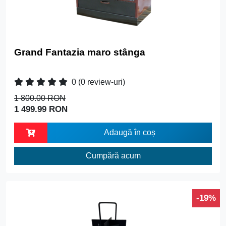
Grand Fantazia maro stânga
0
(0 review-uri)
1 800.00 RON
1 499.99 RON
Adaugă în coș
Cumpără acum
-19%