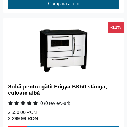
Cumpără acum
-10%
Sobă pentru gătit Frigya BK50 stânga,
culoare albă
0
(0 review-uri)
2 550.00 RON
2 299.99 RON