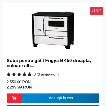
-10%
Sobă pentru gătit Frigya BK50 dreapta,
culoare alb...
0
(0 review-uri)
2 550.00 RON
2 299.99 RON
Adaugă în coș