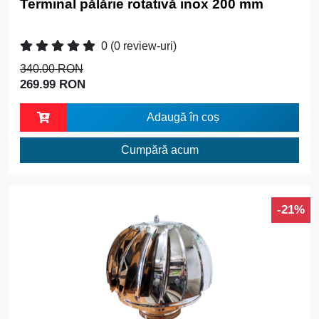
Terminal pălărie rotativă inox 200 mm
0
(0 review-uri)
340.00 RON
269.99 RON
Adaugă în coș
Cumpără acum
-21%