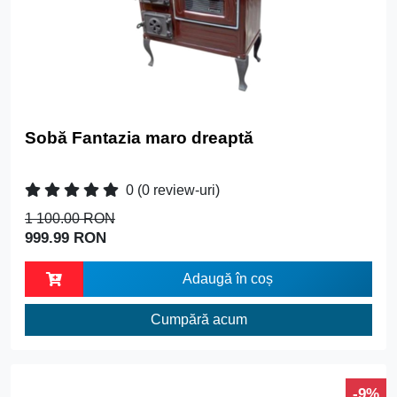
Sobă Fantazia maro dreaptă
0
(0 review-uri)
1 100.00 RON
999.99 RON
Adaugă în coș
Cumpără acum
-9%