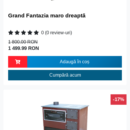
Grand Fantazia maro dreaptă
0
(0 review-uri)
1 800.00 RON
1 499.99 RON
Adaugă în coș
Cumpără acum
-17%