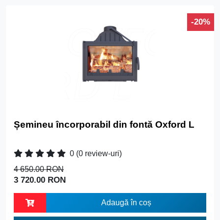
-20%
Șemineu încorporabil din fontă Oxford L
0
(0 review-uri)
4 650.00 RON
3 720.00 RON
Adaugă în coș