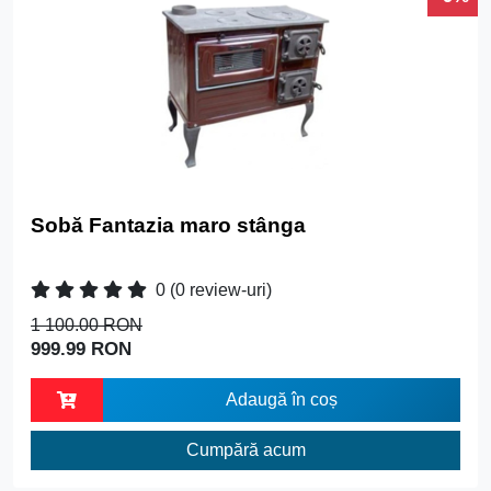
Sobă Fantazia maro stânga
0
(0 review-uri)
1 100.00 RON
999.99 RON
Adaugă în coș
Cumpără acum