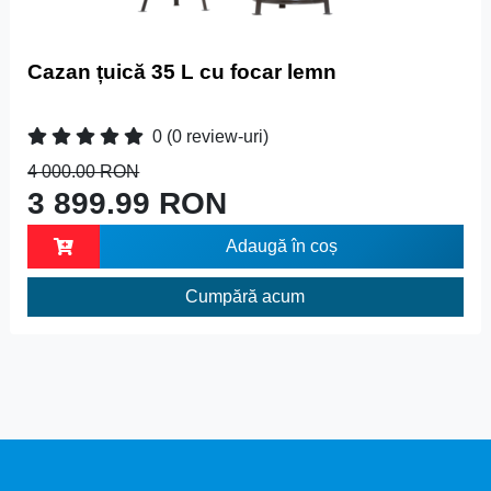
Cazan țuică 35 L cu focar lemn
0
(0 review-uri)
4 000.00 RON
3 899.99 RON
Adaugă în coș
Cumpără acum