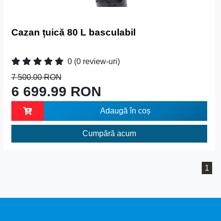
Cazan țuică 80 L basculabil
0
(0 review-uri)
7 500.00 RON
6 699.99 RON
Adaugă în coș
Cumpără acum
1