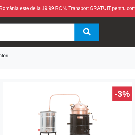
în România este de la 19.99 RON. Transport GRATUIT pentru c
tori
-3%