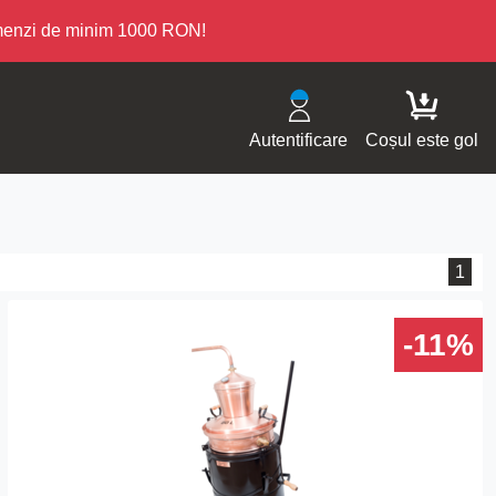
omenzi de minim 1000 RON!
Autentificare
Coșul este gol
1
-11%