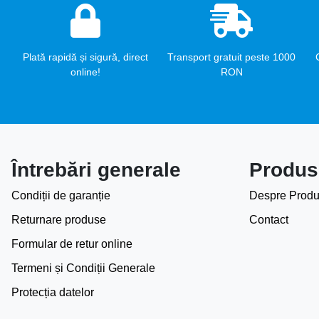
Plată rapidă și sigură, direct
Transport gratuit peste 1000
online!
RON
Întrebări generale
Produs
Condiții de garanție
Despre Produ
Returnare produse
Contact
Formular de retur online
Termeni și Condiții Generale
Protecția datelor