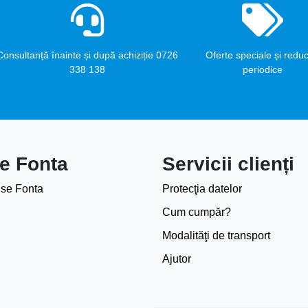
Consultanță înainte și după achiziție 0726
Oferte speciale și reduc
338 138
periodice
e Fonta
Servicii clienți
se Fonta
Protecţia datelor
Cum cumpăr?
Modalităţi de transport
Ajutor