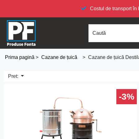
Costul de transport 
Caută
Prima pagină
>
Cazane de țuică
>
Cazane de țuică Destila
Pret:
-3%