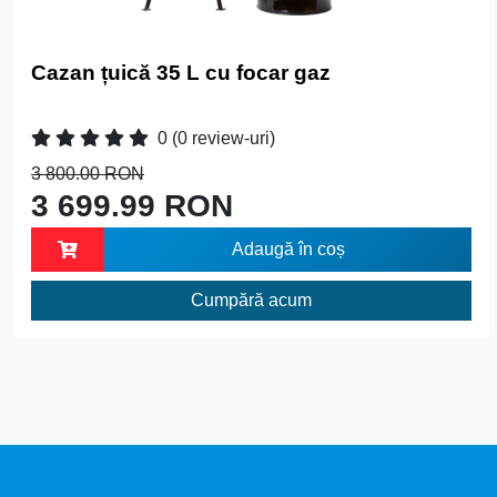
Cazan țuică 35 L cu focar gaz
0
(0 review-uri)
3 800.00 RON
3 699.99 RON
Adaugă în coș
Cumpără acum