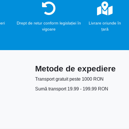
eri
Drept de retur conform legislației în
Livrare oriunde în
vigoare
țară
Metode de expediere
Transport gratuit peste 1000 RON
Sumă transport 19.99 - 199.99 RON