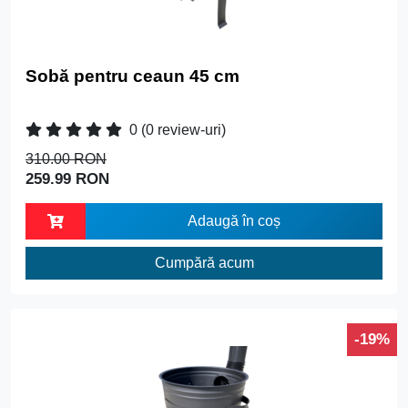
Sobă pentru ceaun 45 cm
0
(0 review-uri)
310.00 RON
259.99 RON
Adaugă în coș
Cumpără acum
-19%