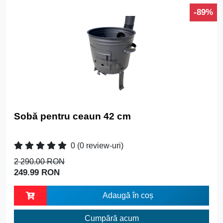
-89%
Sobă pentru ceaun 42 cm
0
(0 review-uri)
2 290.00 RON
249.99 RON
Adaugă în coș
Cumpără acum