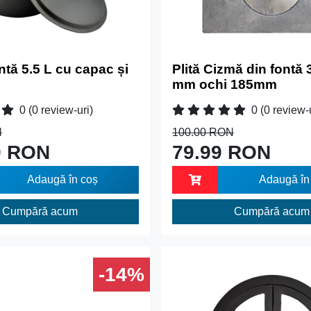
tă 5.5 L cu capac și
Plită Cizmă din fontă 
mm ochi 185mm
0
(0 review-uri)
0
(0 review-
N
100.00 RON
9 RON
79.99 RON
Adaugă în coș
Adaugă în
Cumpără acum
Cumpără acum
-14%