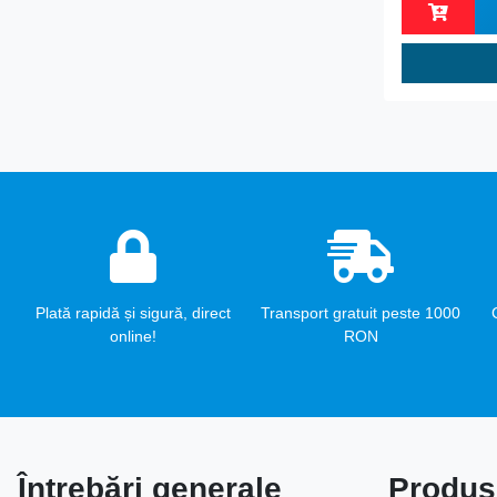
Plată rapidă și sigură, direct
Transport gratuit peste 1000
online!
RON
Întrebări generale
Produs