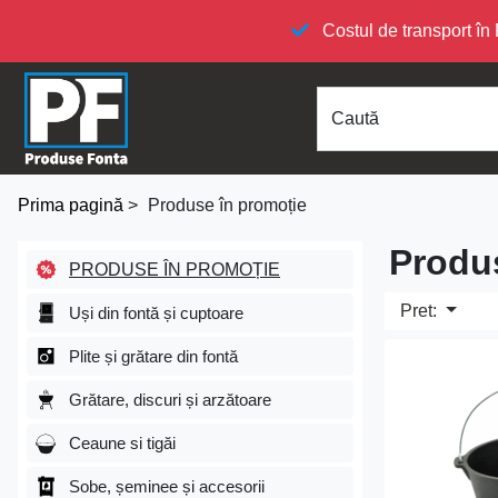
Costul de transport 
Caută
Prima pagină
>
Produse în promoție
Produs
PRODUSE ÎN PROMOȚIE
Pret:
Uși din fontă și cuptoare
Plite și grătare din fontă
Grătare, discuri și arzătoare
Ceaune si tigăi
Sobe, șeminee și accesorii