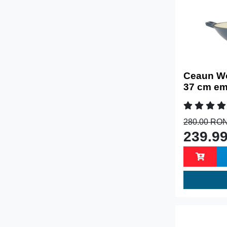
Ceaun Wo
37 cm emai
280.00 RO
239.9