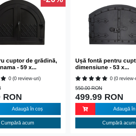
u cuptor de grădină,
Ușă fontă pentru cupto
ama - 59 x...
dimensiune - 53 x...
0
(0 review-uri)
0
(0 review-
N
550.00 RON
9 RON
499.99 RON
Adaugă în coș
Adaugă în
Cumpără acum
Cumpără acum