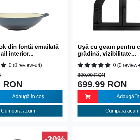
k din fontă emailată
Ușă cu geam pentru c
l interior...
grădină, vizibilitate...
0
(0 review-uri)
0
(0 review-
N
800.00 RON
9 RON
699.99 RON
Adaugă în coș
Adaugă în
Cumpără acum
Cumpără acum
-20%