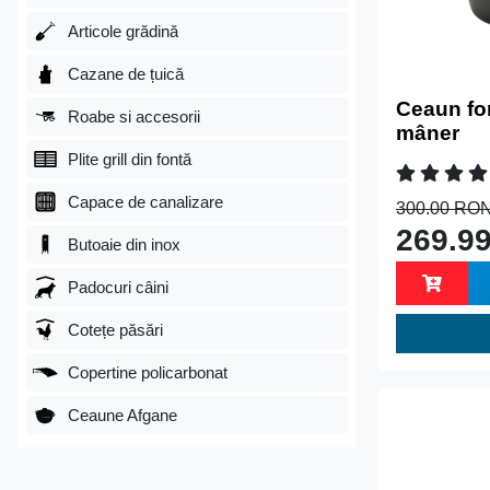
Articole grădină
Cazane de țuică
Ceaun fon
Roabe si accesorii
mâner
Plite grill din fontă
Capace de canalizare
300.00 RO
269.9
Butoaie din inox
Padocuri câini
Cotețe păsări
Copertine policarbonat
Ceaune Afgane