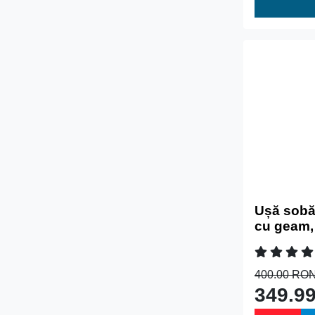
Ușă sobă 
cu geam, 
400.00 RO
349.9