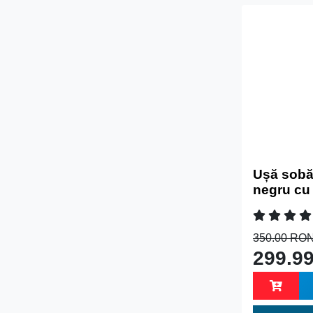
Ușă sobă 
negru cu 
350.00 RO
299.9