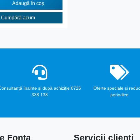
Adaugă în coș
Cumpără acum
Consultanță înainte și după achiziție 0726
Oferte speciale și reduc
338 138
periodice
e Fonta
Servicii clienți