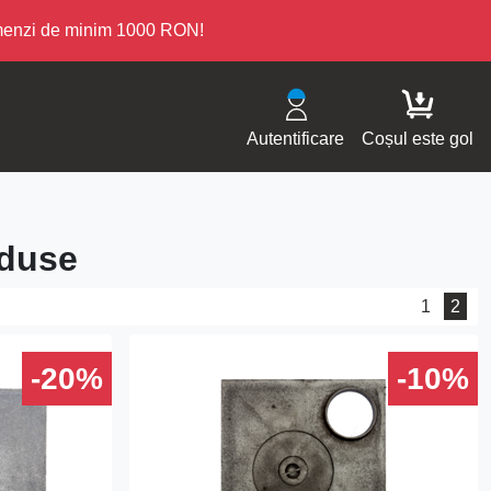
omenzi de minim 1000 RON!
Autentificare
Coșul este gol
oduse
1
2
-20%
-10%