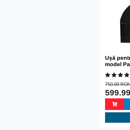
Ușă pentr
model Pan
750.00 RO
599.9