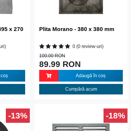
395 x 270
Plita Morano - 380 x 380 mm
uri)
0
(0 review-uri)
100.00 RON
89.99 RON
 coș
Adaugă în coș
Cumpără acum
-13%
-18%