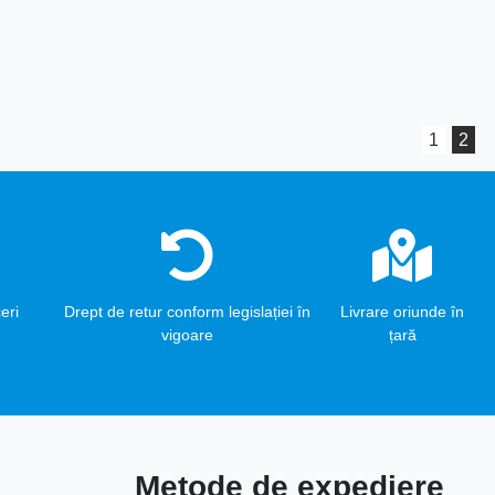
1
2
eri
Drept de retur conform legislației în
Livrare oriunde în
vigoare
țară
Metode de expediere