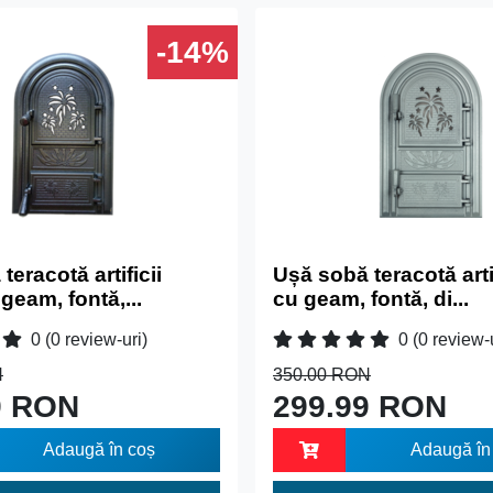
-14%
teracotă artificii
Ușă sobă teracotă artif
geam, fontă,...
cu geam, fontă, di...
0
(0 review-uri)
0
(0 review-
N
350.00 RON
9 RON
299.99 RON
Adaugă în coș
Adaugă în