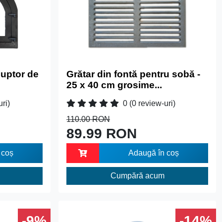
uptor de
Grătar din fontă pentru sobă -
25 x 40 cm grosime...
uri)
0
(0 review-uri)
110.00 RON
89.99 RON
 coș
Adaugă în coș
Cumpără acum
-9%
-14%