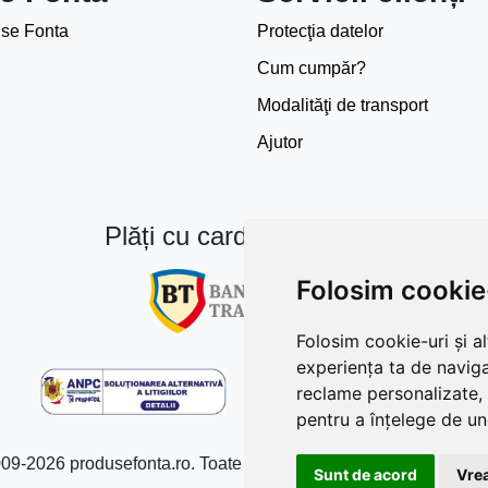
se Fonta
Protecţia datelor
Cum cumpăr?
Modalităţi de transport
Ajutor
Plăți cu card bancar prin
Folosim cookie
Folosim cookie-uri și a
experiența ta de naviga
reclame personalizate, 
pentru a înțelege de und
09-2026 produsefonta.ro. Toate drepturile rezervate Toate prețur
Sunt de acord
Vrea