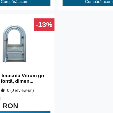
Cumpără acum
Cumpără acum
-13%
teracotă Vitrum gri
fontă, dimen...
0
(0 review-uri)
N
9 RON