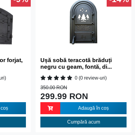
r forjat,
Ușă sobă teracotă brăduți
negru cu geam, fontă, di...
uri)
0
(0 review-uri)
350.00 RON
299.99 RON
 coș
Adaugă în coș
Cumpără acum