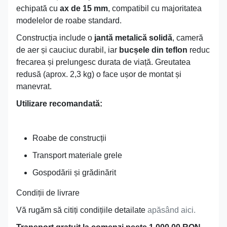
echipată cu
ax de 15 mm
, compatibil cu majoritatea
modelelor de roabe standard.
Construcția include o
jantă metalică solidă
, cameră
de aer și cauciuc durabil, iar
bucșele din teflon
reduc
frecarea și prelungesc durata de viață. Greutatea
redusă (aprox. 2,3 kg) o face ușor de montat și
manevrat.
Utilizare recomandată:
Roabe de construcții
Transport materiale grele
Gospodării și grădinărit
Condiții de livrare
Vă rugăm să citiți condițiile detailate
apăsând aici.