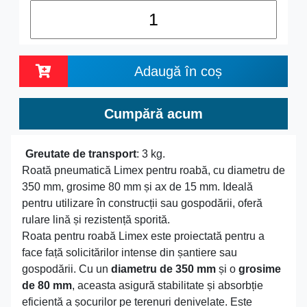
Adaugă în coș
Cumpără acum
Greutate de transport
: 3 kg.
Roată pneumatică Limex pentru roabă, cu diametru de
350 mm, grosime 80 mm și ax de 15 mm. Ideală
pentru utilizare în construcții sau gospodării, oferă
rulare lină și rezistență sporită.
Roata pentru roabă Limex este proiectată pentru a
face față solicitărilor intense din șantiere sau
gospodării. Cu un
diametru de 350 mm
și o
grosime
de 80 mm
, aceasta asigură stabilitate și absorbție
eficientă a șocurilor pe terenuri denivelate. Este