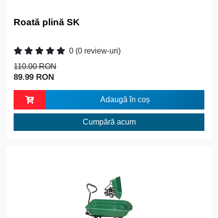
Roată plină SK
0
(0 review-uri)
110.00 RON
89.99 RON
Adaugă în coș
Cumpără acum