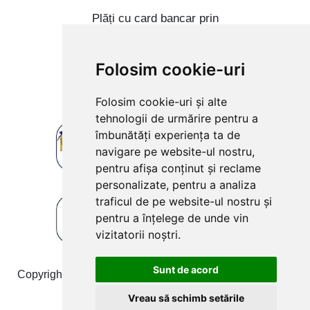
Plăți cu card bancar prin
Folosim cookie-uri
Folosim cookie-uri și alte
tehnologii de urmărire pentru a
îmbunătăți experiența ta de
navigare pe website-ul nostru,
pentru afișa conținut și reclame
personalizate, pentru a analiza
traficul de pe website-ul nostru și
pentru a înțelege de unde vin
vizitatorii noștri.
Sunt de acord
Copyright © 2009-2026 produsefonta.ro. Toate drepturile
rezervate Toate prețurile includ TVA!
Vreau să schimb setările