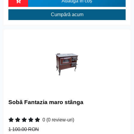
Adaugă în coș
Cumpără acum
Sobă Fantazia maro stânga
0
(0 review-uri)
1 100.00 RON