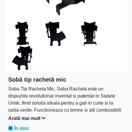
Sobă tip rachetă mic
Soba Tip Racheta Mic. Soba Racheta este un
dispozitiv revolutionar inventat si patentat in Statele
Unite, fiind solutia ideala pentru a gati in curte si la
iarba verde. Functioneaza cu lemne si alti combustibili
solizi, cum ar fi brichete, carbuni, peleti, coceni
Arată mai mult
etc.mărime ușă de alimentare 10cm
În stoc