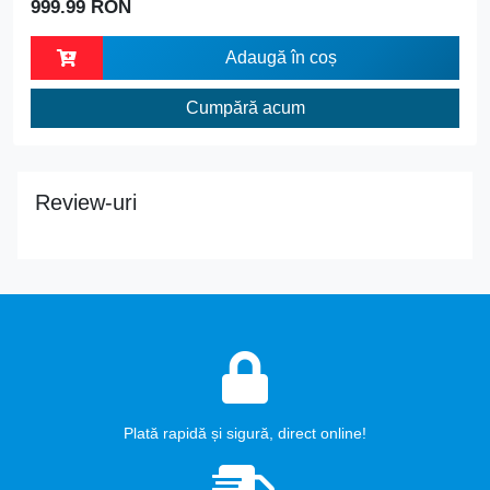
999.99 RON
Adaugă în coș
Cumpără acum
Review-uri
Plată rapidă și sigură, direct online!