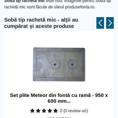
Sobă tip rachetă mic
este nou. Imaginile pentru Sobă tip
rachetă mic sunt făcute de siteul produsefonta.ro.
Sobă tip rachetă mic - alţii au
cumpărat şi aceste produse
Set plite Meteor din fontă cu ramă - 950 x
600 mm...
0
(0 review-uri)