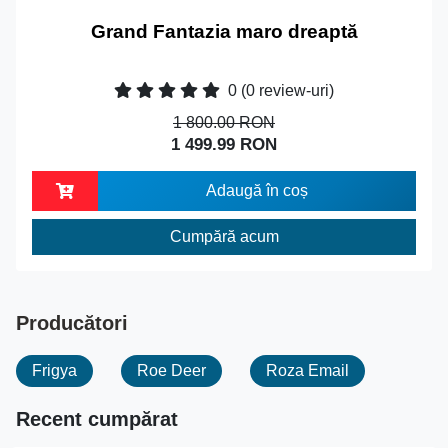
Grand Fantazia maro dreaptă
0
(0 review-uri)
1 800.00 RON
1 499.99 RON
Adaugă în coș
Cumpără acum
Producători
Frigya
Roe Deer
Roza Email
Recent cumpărat