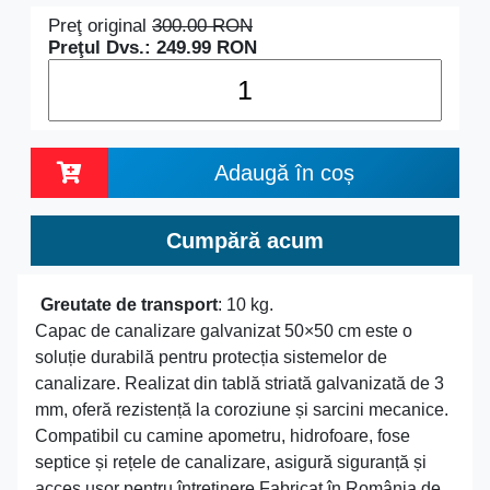
Preţ original
300.00
RON
Preţul Dvs.:
249.99
RON
Adaugă în coș
Cumpără acum
Greutate de transport
: 10 kg.
Capac de canalizare galvanizat 50×50 cm este o
soluție durabilă pentru protecția sistemelor de
canalizare. Realizat din tablă striată galvanizată de 3
mm, oferă rezistență la coroziune și sarcini mecanice.
Compatibil cu camine apometru, hidrofoare, fose
septice și rețele de canalizare, asigură siguranță și
acces ușor pentru întreținere.Fabricat în România de