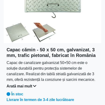
Capac cămin - 50 x 50 cm, galvanizat, 3
mm, trafic pietonal, fabricat în România
Capac de canalizare galvanizat 50×50 cm este o
soluție durabilă pentru protecția sistemelor de
canalizare. Realizat din tablă striată galvanizată de 3
mm, oferă rezistență la coroziune și sarcini mecanice.
Compatibil cu camine apometru, hidrofoare, fose
Arată mai mult
septice și rețele de canalizare, asigură siguranță și
În stoc
acces ușor pentru întreținere.Fabricat în România de
Livrare în termen de 3-4 zile lucrătoare
Metal Group.