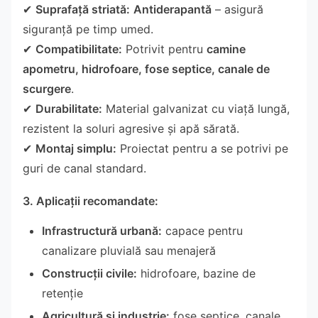
✔
Suprafață striată:
Antiderapantă
– asigură
siguranță pe timp umed.
✔
Compatibilitate:
Potrivit pentru
camine
apometru, hidrofoare, fose septice, canale de
scurgere
.
✔
Durabilitate:
Material galvanizat cu viață lungă,
rezistent la soluri agresive și apă sărată.
✔
Montaj simplu:
Proiectat pentru a se potrivi pe
guri de canal standard.
3. Aplicații recomandate:
Infrastructură urbană:
capace pentru
canalizare pluvială sau menajeră
Construcții civile:
hidrofoare, bazine de
retenție
Agricultură și industrie:
fose septice, canale