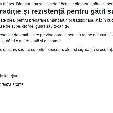
 cu mâner. Diametru bazei este de 18cm iar diametrul părții supe
radiție și rezistență pentru gătit 
este ideal pentru prepararea mâncărurilor tradiționale, atât în bucă
oase de supe, ciorbe, gulaș sau tocănițe.
rotector de email, care previne coroziunea, nu reține mirosuri și es
sigurând o gătire lentă și gustoasă.
c deschis sau pe suporturi speciale, oferind siguranță și ușurinț
e întreținut
ăstrează arome