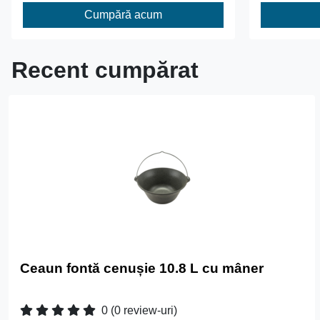
Cumpără acum
Recent cumpărat
Ceaun fontă cenușie 10.8 L cu mâner
0
(0 review-uri)