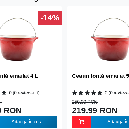
-14%
ntă emailat 4 L
Ceaun fontă emailat 5
0
(0 review-uri)
0
(0 review-
N
250.00 RON
9 RON
219.99 RON
Adaugă în coș
Adaugă în