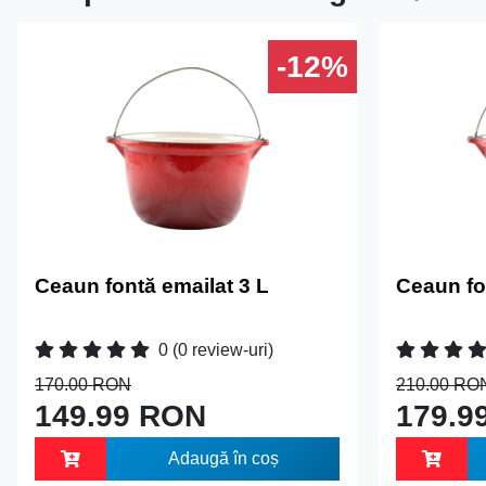
-12%
Ceaun fontă emailat 3 L
Ceaun fo
0
(0 review-uri)
170.00 RON
210.00 RO
149.99 RON
179.9
Adaugă în coș