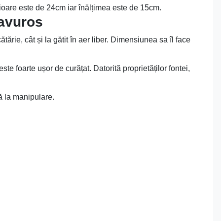
rioare este de 24cm iar înălțimea este de 15cm.
savuros
tărie, cât și la gătit în aer liber. Dimensiunea sa îl face
te foarte ușor de curățat. Datorită proprietăților fontei,
ă la manipulare.