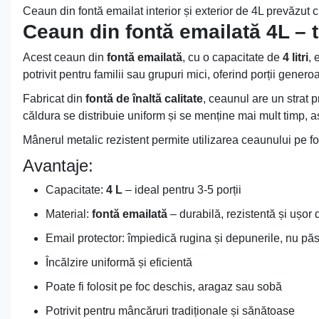
Ceaun din fontă emailat interior și exterior de 4L prevăzut
Ceaun din fontă emailată 4L – t
Acest ceaun din
fontă emailată
, cu o capacitate de
4 litri
, 
potrivit pentru familii sau grupuri mici, oferind porții gener
Fabricat din
fontă de înaltă calitate
, ceaunul are un strat p
căldura se distribuie uniform și se menține mai mult timp, a
Mânerul metalic rezistent permite utilizarea ceaunului pe fo
Avantaje:
Capacitate:
4 L
– ideal pentru 3-5 porții
Material:
fontă emailată
– durabilă, rezistentă și ușor d
Email protector: împiedică rugina și depunerile, nu p
Încălzire uniformă și eficientă
Poate fi folosit pe foc deschis, aragaz sau sobă
Potrivit pentru mâncăruri tradiționale și sănătoase