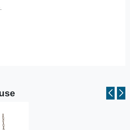
.
duse