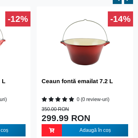
-12%
-14%
 L
Ceaun fontă emailat 7.2 L
uri)
0
(0 review-uri)
350.00 RON
299.99 RON
 coș
Adaugă în coș