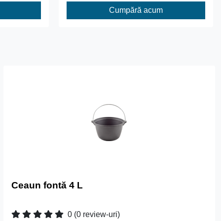
Cumpără acum
Ceaun fontă 4 L
0
(0 review-uri)