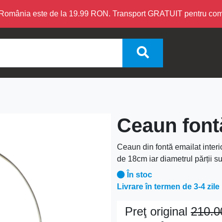
în România este de la 19.99 RON. Transport GRATUIT pentru c
Ceaun font
Ceaun din fontă emailat interi
de 18cm iar diametrul părții s
În stoc
Livrare în termen de 3-4 zile
Preţ original
210.