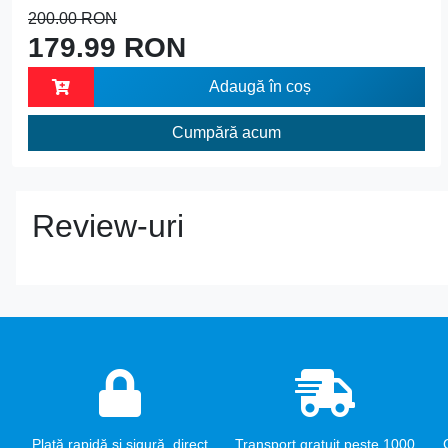
200.00 RON
179.99 RON
Adaugă în coș
Cumpără acum
Review-uri
Plată rapidă și sigură, direct
Transport gratuit peste 1000