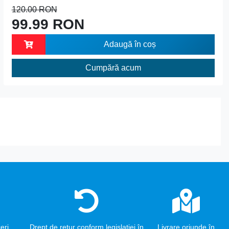
120.00 RON
99.99 RON
Adaugă în coș
Cumpără acum
eri
Drept de retur conform legislației în
Livrare oriunde în