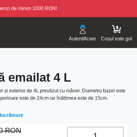
omenzi de minim 1000 RON!
Autentificare
Coșul este gol
ă emailat 4 L
or și exterior de 4L prevăzut cu mâner. Diametru bazei este
uperioare este de 24cm iar înălțimea este de 15cm.
 lucrătoare
00
RON