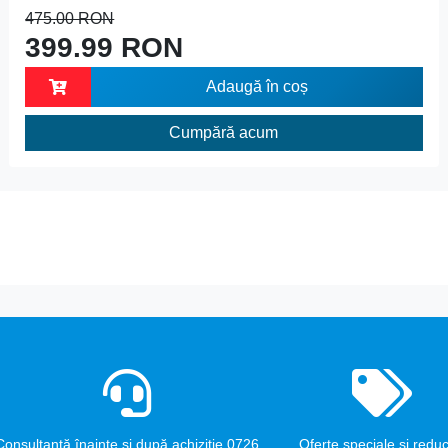
475.00 RON
399.99 RON
Adaugă în coș
Cumpără acum
Consultanță înainte și după achiziție 0726
Oferte speciale și reduc