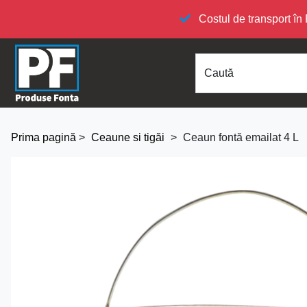
Costul de transport 
Caută
Prima pagină
>
Ceaune si tigăi
>
Ceaun fontă emailat 4 L