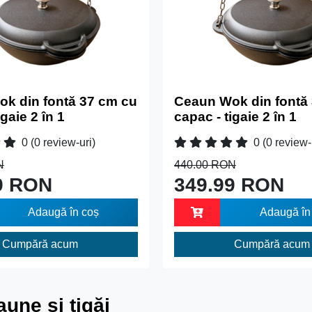
k din fontă 37 cm cu
Ceaun Wok din fontă
igaie 2 în 1
capac - tigaie 2 în 1
0
(0 review-uri)
0
(0 review-
N
440.00 RON
9 RON
349.99 RON
Adaugă în coș
Adaugă în
Cumpără acum
Cumpără acum
une si tigăi