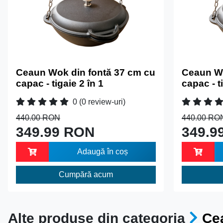
Ceaun Wok din fontă 37 cm cu
Ceaun Wo
capac - tigaie 2 în 1
capac - t
0
(0 review-uri)
440.00 RON
440.00 RO
349.99 RON
349.9
Adaugă în coș
Cumpără acum
Alte produse din categoria
Cea