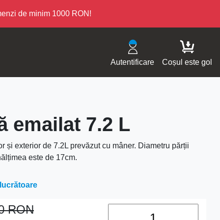
omenzi de minim 1000 RON!
Autentificare
Coșul este gol
 emailat 7.2 L
or și exterior de 7.2L prevăzut cu mâner. Diametru părții
nălțimea este de 17cm.
 lucrătoare
00
RON