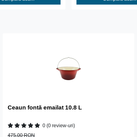
Ceaun fontă emailat 10.8 L
0
(0 review-uri)
475.00 RON