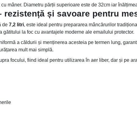
ut cu mâner. Diametru părții superioare este de 32cm iar înălțim
 rezistență și savoare pentru mes
ă de
7,2 litri
, este ideal pentru prepararea mâncărurilor tradițion
a gătitului la foc cu avantajele moderne ale emailului protector.
uniformă a căldurii și menținerea acesteia pe termen lung, garant
curățarea mult mai simplă.
a focului, fiind ideal pentru utilizarea în aer liber, dar și pe a
nerile