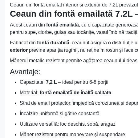
Ceaun din fontă emailat interior și exterior de 7.2L prevăz
Ceaun din fontă emailată 7.2L –
Acest ceaun din
fontă emailată
, cu o capacitate generoas
pentru supe, ciorbe, gulaș sau tocănițe, vasul îmbină tradiți
Fabricat din
fontă durabilă
, ceaunul asigură o distribuție 
exterior
previne apariția ruginii, nu reține mirosuri și face 
Mânerul metalic rezistent permite agățarea ceaunului deasupr
Avantaje:
Capacitate:
7,2 L
– ideal pentru 6-8 porții
Material:
fontă emailată de înaltă calitate
Strat de email protector: împiedică coroziunea și depu
Încălzire uniformă și gătire constantă
Utilizare versatilă: foc deschis, sobă, aragaz
Mâner rezistent pentru manevrare și suspendare