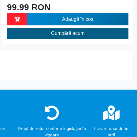
99.99 RON
Adaugă în coș
Cumpără acum
eri
Drept de retur conform legislației în
Livrare oriunde în
vigoare
țară