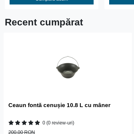
Recent cumpărat
Ceaun fontă cenușie 10.8 L cu mâner
0
(0 review-uri)
200.00 RON