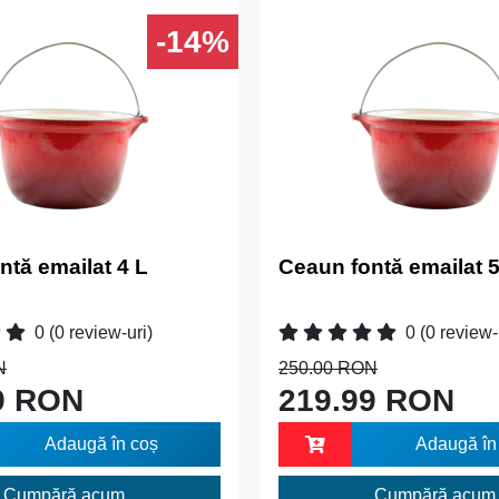
-14%
ntă emailat 4 L
Ceaun fontă emailat 5
0
(0 review-uri)
0
(0 review-
N
250.00 RON
9 RON
219.99 RON
Adaugă în coș
Adaugă în
Cumpără acum
Cumpără acum