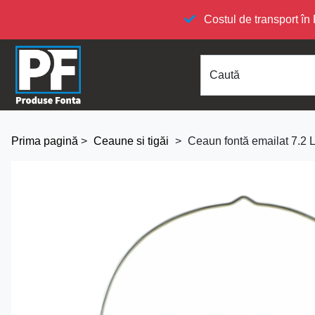
Costul de transport 
Caută
Prima pagină
>
Ceaune si tigăi
>
Ceaun fontă emailat 7.2 