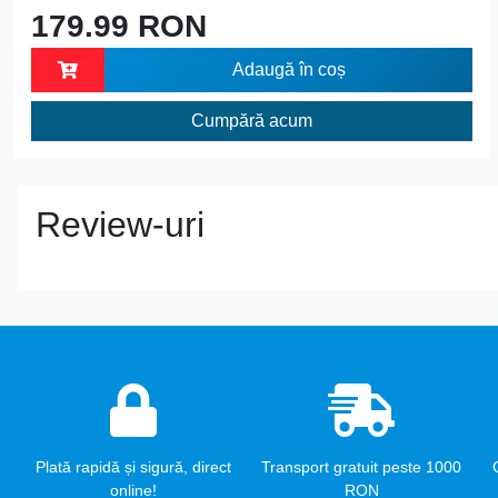
179.99 RON
Adaugă în coș
Cumpără acum
Review-uri
Plată rapidă și sigură, direct
Transport gratuit peste 1000
online!
RON