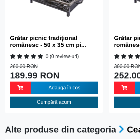
Grătar picnic tradițional
Grătar pi
românesc - 50 x 35 cm pi...
românesc 
0
(0 review-uri)
260.00 RON
300.00 RO
189.99 RON
252.0
Adaugă în coș
Cumpără acum
Alte produse din categoria
Cea