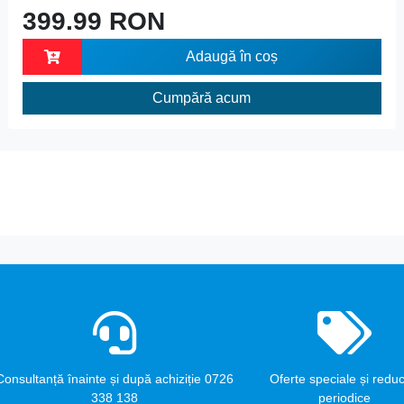
399.99 RON
Adaugă în coș
Cumpără acum
Consultanță înainte și după achiziție 0726
Oferte speciale și reduc
338 138
periodice