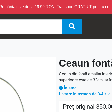
în România este de la 19.99 RON. Transport GRATUIT pentru c
L
Ceaun fontă
Ceaun din fontă emailat interi
superioare este de 32cm iar î
În stoc
Livrare în termen de 3-4 zile
Preţ original
350.