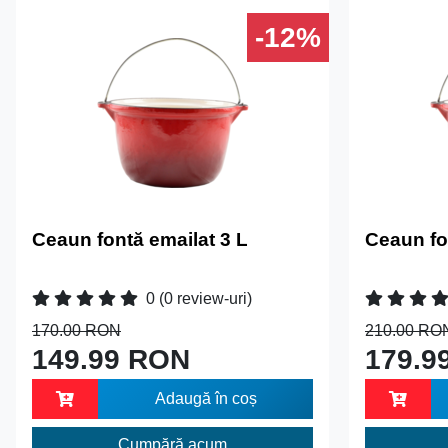
-12%
Ceaun fontă emailat 3 L
Ceaun fo
0
(0 review-uri)
170.00 RON
210.00 RO
149.99 RON
179.9
Adaugă în coș
Cumpără acum