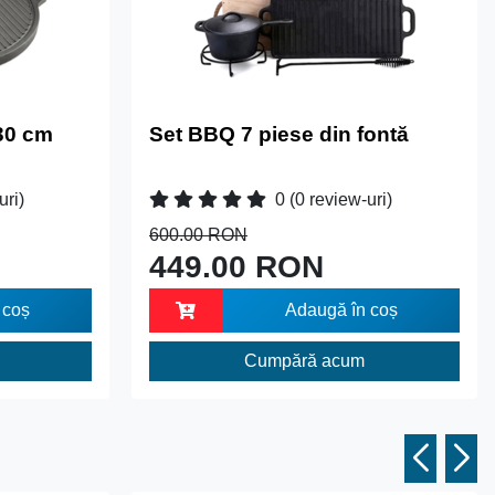
 30 cm
Set BBQ 7 piese din fontă
uri)
0
(0 review-uri)
600.00 RON
449.00 RON
 coș
Adaugă în coș
Cumpără acum