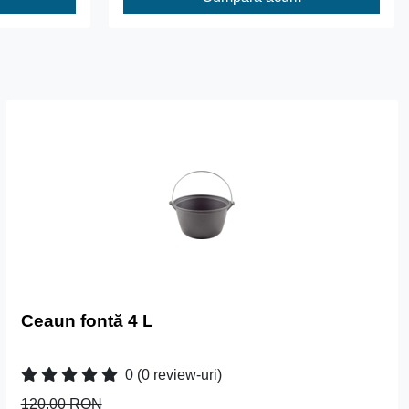
Ceaun fontă 4 L
0
(0 review-uri)
120.00 RON