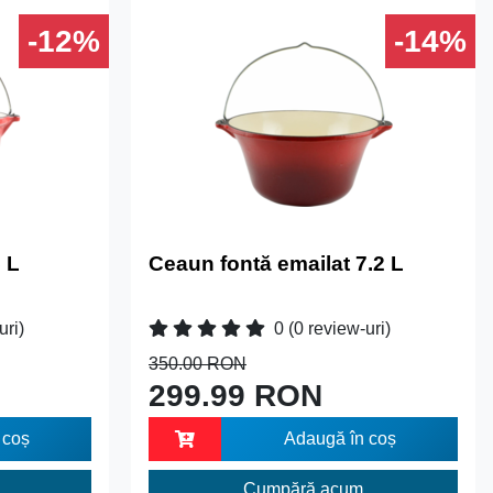
-12%
-14%
 L
Ceaun fontă emailat 7.2 L
uri)
0
(0 review-uri)
350.00 RON
299.99 RON
 coș
Adaugă în coș
Cumpără acum