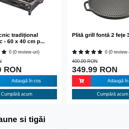
cnic tradițional
Plită grill fontă 2 fețe
- 60 x 40 cm p...
0
(0 review-uri)
0
(0 review-
N
400.00 RON
0 RON
349.99 RON
Adaugă în coș
Adaugă în
Cumpără acum
Cumpără acum
une si tigăi