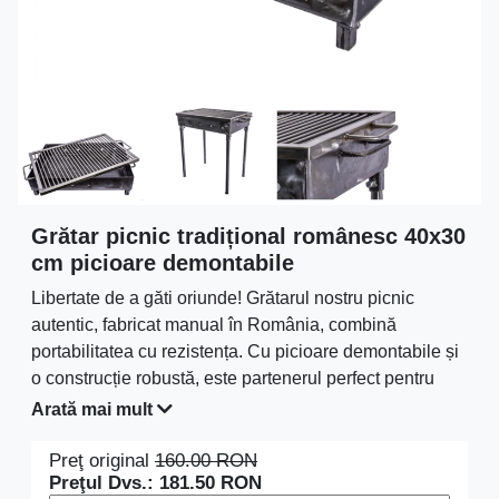
Grătar picnic tradițional românesc 40x30
cm picioare demontabile
Libertate de a găti oriunde! Grătarul nostru picnic
autentic, fabricat manual în România, combină
portabilitatea cu rezistența. Cu picioare demontabile și
o construcție robustă, este partenerul perfect pentru
aventurile culinare în natură.
Arată mai mult
Preţ original
160.00
RON
Preţul Dvs.:
181.50
RON