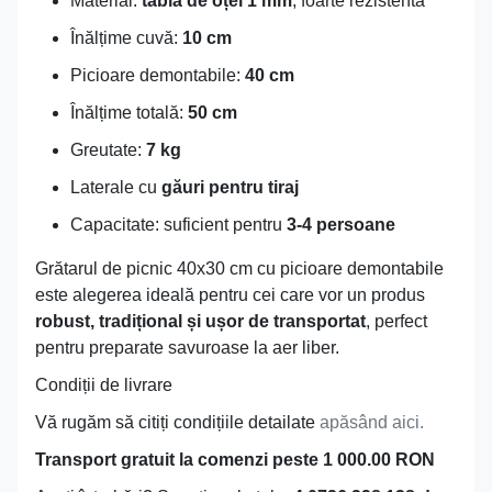
Material:
tablă de oțel 1 mm
, foarte rezistentă
Înălțime cuvă:
10 cm
Picioare demontabile:
40 cm
Înălțime totală:
50 cm
Greutate:
7 kg
Laterale cu
găuri pentru tiraj
Capacitate: suficient pentru
3-4 persoane
Grătarul de picnic 40x30 cm cu picioare demontabile
este alegerea ideală pentru cei care vor un produs
robust, tradițional și ușor de transportat
, perfect
pentru preparate savuroase la aer liber.
Condiții de livrare
Vă rugăm să citiți condițiile detailate
apăsând aici.
Transport gratuit la comenzi peste 1 000.00 RON