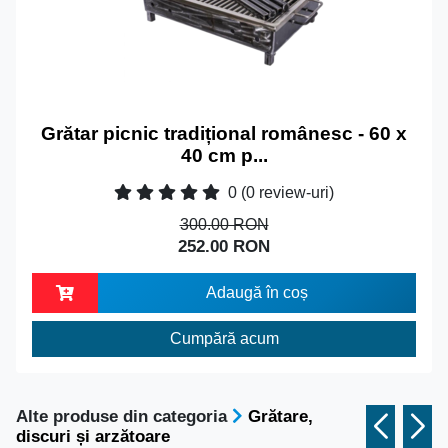
Grătar picnic tradițional românesc - 60 x
40 cm p...
0
(0 review-uri)
300.00 RON
252.00 RON
Adaugă în coș
Cumpără acum
Alte produse din categoria
Grătare,
discuri și arzătoare