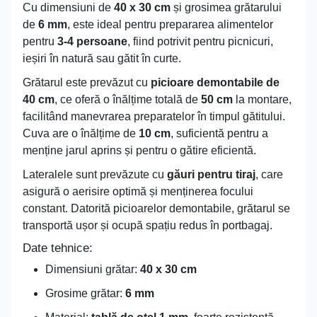
Cu dimensiuni de
40 x 30 cm
și grosimea grătarului
de
6 mm
, este ideal pentru prepararea alimentelor
pentru
3-4 persoane
, fiind potrivit pentru picnicuri,
ieșiri în natură sau gătit în curte.
Grătarul este prevăzut cu
picioare demontabile de
40 cm
, ce oferă o înălțime totală de
50 cm
la montare,
facilitând manevrarea preparatelor în timpul gătitului.
Cuva are o înălțime de
10 cm
, suficientă pentru a
menține jarul aprins și pentru o gătire eficientă.
Lateralele sunt prevăzute cu
găuri pentru tiraj
, care
asigură o aerisire optimă și menținerea focului
constant. Datorită picioarelor demontabile, grătarul se
transportă ușor și ocupă spațiu redus în portbagaj.
Date tehnice:
Dimensiuni grătar:
40 x 30 cm
Grosime grătar:
6 mm