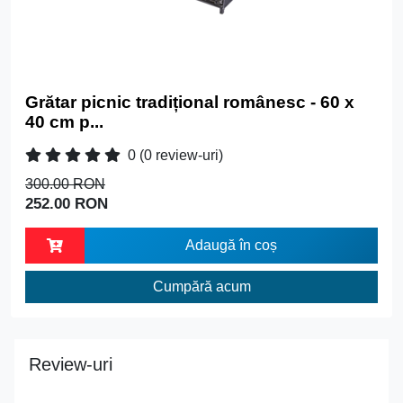
Grătar picnic tradițional românesc - 60 x
40 cm p...
0
(0 review-uri)
300.00 RON
252.00 RON
Adaugă în coș
Cumpără acum
Review-uri