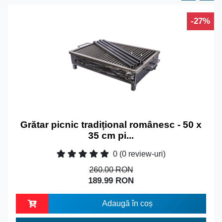
-27%
Grătar picnic tradițional românesc - 50 x
35 cm pi...
0
(0 review-uri)
260.00 RON
189.99 RON
Adaugă în coș