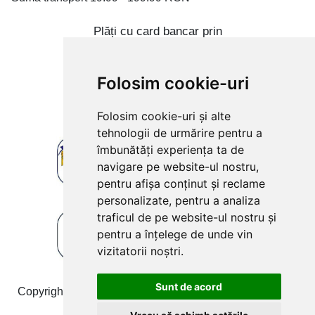
Plăți cu card bancar prin
Folosim cookie-uri
Folosim cookie-uri și alte
tehnologii de urmărire pentru a
îmbunătăți experiența ta de
navigare pe website-ul nostru,
pentru afișa conținut și reclame
personalizate, pentru a analiza
traficul de pe website-ul nostru și
pentru a înțelege de unde vin
vizitatorii noștri.
Sunt de acord
Copyright © 2009-2026 produsefonta.ro. Toate drepturile
rezervate Toate prețurile includ TVA!