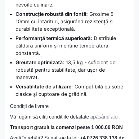
nevoile culinare.
Construcție robustă din fontă:
Grosime 5-
10mm cu întărituri, asigurând rezistență și
durabilitate excepțională.
Performanță termică superioară:
Distribuie
căldura uniform și menține temperatura
constantă.
Greutate optimizată:
13,5 kg - suficient de
robustă pentru stabilitate, dar ușor de
manevrat.
Versatilitate de utilizare:
Compatibilă cu sobe
clasice și cuptoare de grădină.
Condiții de livrare
Vă rugăm să citiți condițiile detailate
apăsând aici.
Transport gratuit la comenzi peste 1 000.00 RON
Aveţi întrebări? Sunaţi-ne la tel:
+4 0726 338 138 de