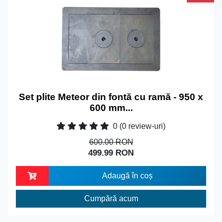
Set plite Meteor din fontă cu ramă - 950 x
600 mm...
0
(0 review-uri)
600.00 RON
499.99 RON
Adaugă în coș
Cumpără acum