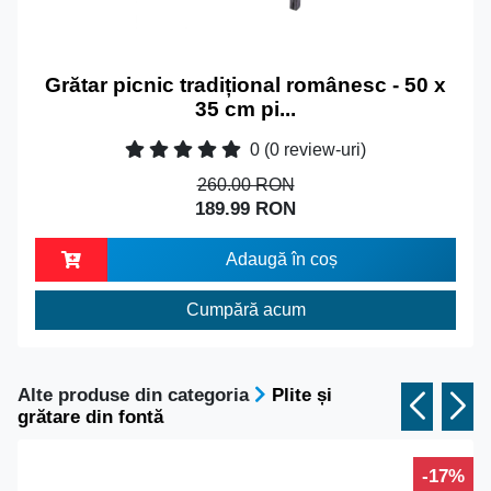
Grătar picnic tradițional românesc - 50 x
35 cm pi...
0
(0 review-uri)
260.00 RON
189.99 RON
Adaugă în coș
Cumpără acum
Alte produse din categoria
Plite și
grătare din fontă
-17%