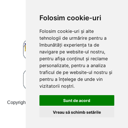
Folosim cookie-uri
Folosim cookie-uri și alte
tehnologii de urmărire pentru a
îmbunătăți experiența ta de
navigare pe website-ul nostru,
pentru afișa conținut și reclame
personalizate, pentru a analiza
traficul de pe website-ul nostru și
pentru a înțelege de unde vin
vizitatorii noștri.
Sunt de acord
Copyright © 2009-2026 produsefonta.ro. Toate drepturile
rezervate Toate prețurile includ TVA!
Vreau să schimb setările
Web Development:
Techraze