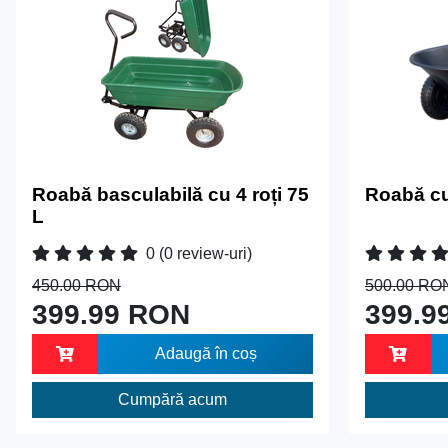
Roabă basculabilă cu 4 roți 75
Roabă cuv
L
0
(0 review-uri)
450.00 RON
500.00 RO
399.99 RON
399.9
Adaugă în coș
Cumpără acum