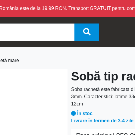
în România este de la 19.99 RON. Transport GRATUIT pentru c
hetă mare
Sobă tip r
Soba rachetă este fabricata d
3mm. Caracteristici: latime 3
12cm
În stoc
Livrare în termen de 3-4 zile