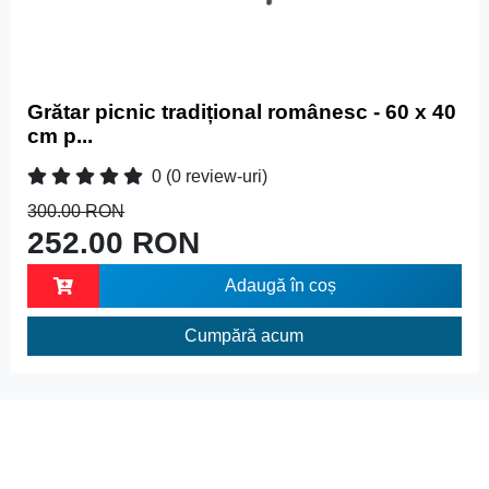
Grătar picnic tradițional românesc - 60 x 40
cm p...
0
(0 review-uri)
300.00 RON
252.00 RON
Adaugă în coș
Cumpără acum