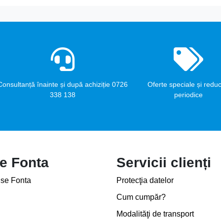
Consultanță înainte și după achiziție 0726
Oferte speciale și reduc
338 138
periodice
e Fonta
Servicii clienți
se Fonta
Protecţia datelor
Cum cumpăr?
Modalităţi de transport