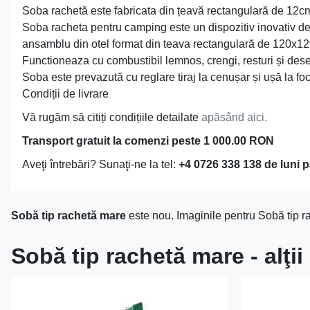
Soba rachetă este fabricata din țeavă rectangulară de 12c
Soba racheta pentru camping este un dispozitiv inovativ de ex
ansamblu din otel format din teava rectangulară de 120x12
Functioneaza cu combustibil lemnos, crengi, resturi și deseur
Soba este prevazută cu reglare tiraj la cenușar și ușă la foc
Condiții de livrare
Vă rugăm să citiți condițiile detailate
apăsând aici.
Transport gratuit la comenzi peste 1 000.00 RON
Aveţi întrebări? Sunaţi-ne la tel:
+4 0726 338 138 de luni p
Sobă tip rachetă mare
este nou. Imaginile pentru Sobă tip r
Sobă tip rachetă mare - alţi