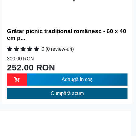
Grătar picnic tradițional românesc - 60 x 40
cm p...
0
(0 review-uri)
300.00 RON
252.00 RON
Adaugă în coș
Cumpără acum