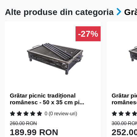
Alte produse din categoria
Gră
-27%
Grătar picnic tradițional
Grătar pi
românesc - 50 x 35 cm pi...
românesc 
0
(0 review-uri)
260.00 RON
300.00 RO
189.99 RON
252.0