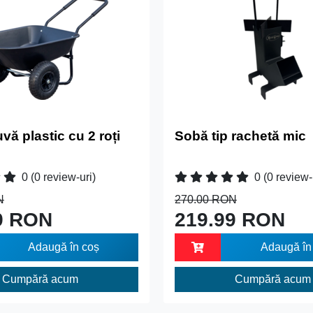
ă plastic cu 2 roți
Sobă tip rachetă mic
0
(0 review-uri)
0
(0 review-
N
270.00 RON
9 RON
219.99 RON
Adaugă în coș
Adaugă în
Cumpără acum
Cumpără acum