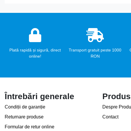
Plată rapidă și sigură, direct
Transport gratuit peste 1000
online!
RON
Întrebări generale
Produs
Condiții de garanție
Despre Produ
Returnare produse
Contact
Formular de retur online