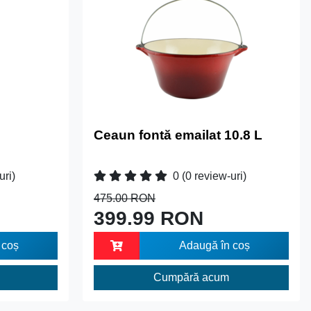
Ceaun fontă emailat 10.8 L
uri)
0
(0 review-uri)
475.00 RON
399.99 RON
 coș
Adaugă în coș
Cumpără acum