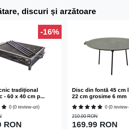
tare, discuri și arzătoare
-16%
cnic tradițional
Disc din fontă 45 cm 
- 60 x 40 cm p...
22 cm grosime 6 mm
0
(0 review-uri)
0
(0 review-
N
210.00 RON
0 RON
169.99 RON