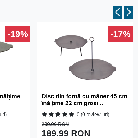
-19%
-17%
înălțime
Disc din fontă cu mâner 45 cm
înălțime 22 cm grosi...
uri)
0
(0 review-uri)
230.00 RON
189.99 RON