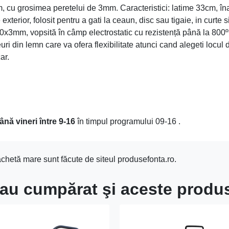
m, cu grosimea peretelui de 3mm. Caracteristici: latime 33cm, 
terior, folosit pentru a gati la ceaun, disc sau tigaie, in curte 
0x3mm, vopsită în câmp electrostatic cu rezistență până la 800
i din lemn care va ofera flexibilitate atunci cand alegeti locul d
ar.
ână vineri între 9-16
în timpul programului 09-16 .
achetă mare sunt făcute de siteul produsefonta.ro.
i au cumpărat şi aceste produ