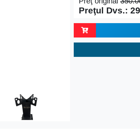
Preţ original
350.
Preţul Dvs.:
29