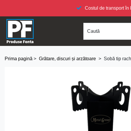
Costul de transport 
Caută
Prima pagină
>
Grătare, discuri și arzătoare
>
Sobă tip rac