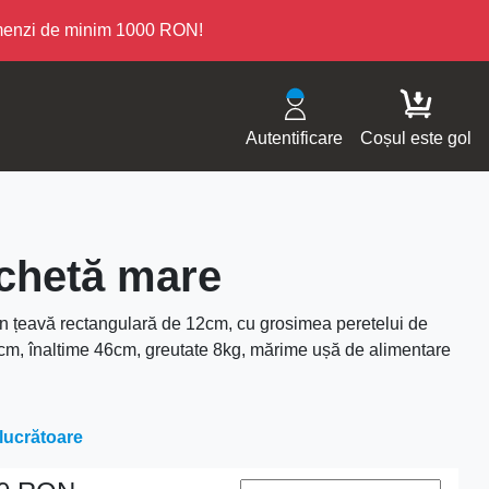
omenzi de minim 1000 RON!
Autentificare
Coșul este gol
achetă mare
in țeavă rectangulară de 12cm, cu grosimea peretelui de
3cm, înaltime 46cm, greutate 8kg, mărime ușă de alimentare
 lucrătoare